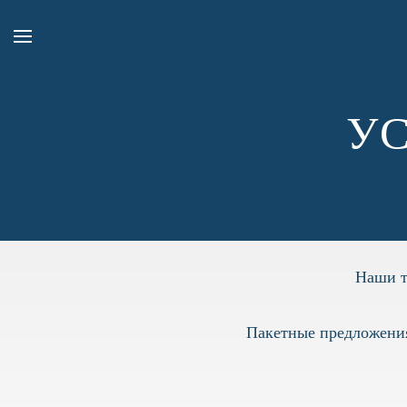
У
Наши т
Пакетные предложени