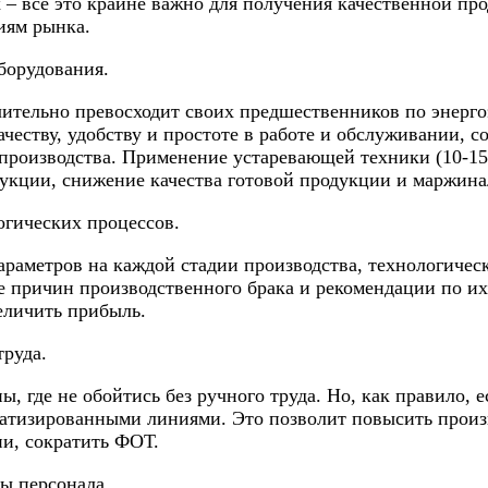
х – все это крайне важно для получения качественной п
иям рынка.
борудования.
чительно превосходит своих предшественников по энерг
честву, удобству и простоте в работе и обслуживании, с
роизводства. Применение устаревающей техники (10-15 
укции, снижение качества готовой продукции и маржина
огических процессов.
раметров на каждой стадии производства, технологиче
е причин производственного брака и рекомендации по их
величить прибыль.
труда.
, где не обойтись без ручного труда. Но, как правило, е
матизированными линиями. Это позволит повысить произ
и, сократить ФОТ.
ы персонала.