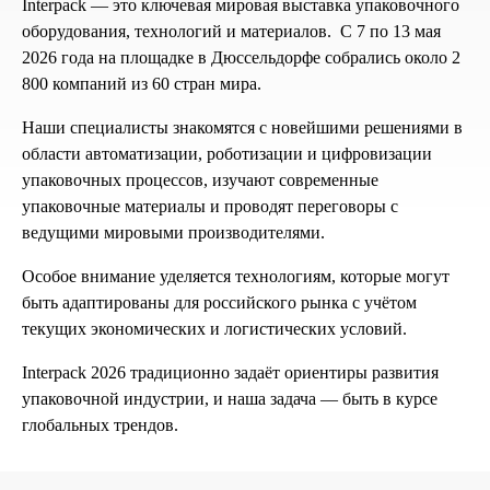
Interpack — это ключевая мировая выставка упаковочного
оборудования, технологий и материалов. С 7 по 13 мая
К сожалению, на сайте идут
2026 года на площадке в Дюссельдорфе собрались около 2
технические работы, формы
800 компаний из 60 стран мира.
обратной связи временно не
доступны
Наши специалисты знакомятся с новейшими решениями в
Пожалуйста, свяжитесь с
области автоматизации, роботизации и цифровизации
нами по телефону
+7 831 2-
упаковочных процессов, изучают современные
883-884
упаковочные материалы и проводят переговоры с
ведущими мировыми производителями.
Особое внимание уделяется технологиям, которые могут
быть адаптированы для российского рынка с учётом
текущих экономических и логистических условий.
Interpack 2026 традиционно задаёт ориентиры развития
упаковочной индустрии, и наша задача — быть в курсе
глобальных трендов.